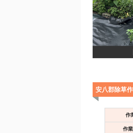
安八郡除草
作
作業