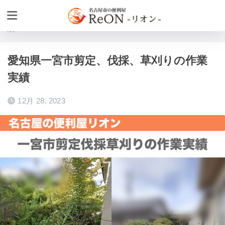
ホーム
作業実績
お庭の植木・高木伐採・草取りの作業実
績
愛知県一宮市剪定、伐採、草刈りの作業
実績
12月 28, 2023