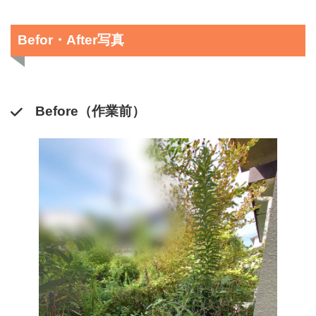
Befor・After写真
Before（作業前）