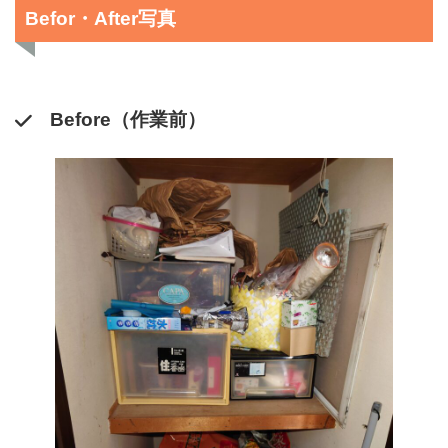
Befor・After写真
Before（作業前）