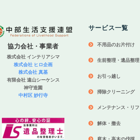
サービス一覧
不用品のお片付け
協力会社・事業者
株式会社 インテリアシマ
生前整理・遺品整理
株式会社 ヒロ企画
株式会社 真基
お引っ越し
有限会社 遠山シーケンス
神守造園
掃除クリーニング
中村区 妙行寺
メンテナンス・リフ
解体・撤去
庭木・高木の伐採