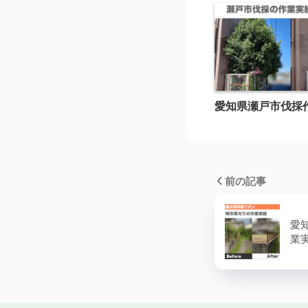
愛知県瀬戸市伐採
前の記事
愛
業