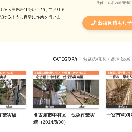
受付：365日24時間対応
客様から最高評価をいただけておりま
だけるように真摯に作業を行いま
出張見積もり
CATEGORY :
お庭の植木・高木伐採
作業実績
名古屋市中村区 伐採作業実
一宮市草刈り作
績（2024/5/30）