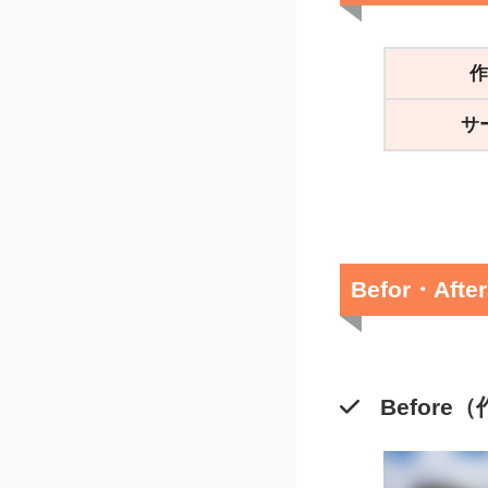
作
サ
Befor・Aft
Before